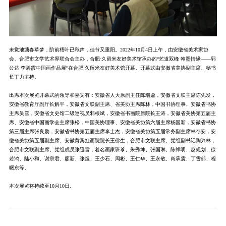
未觉池塘春草梦，阶前梧叶已秋声，佳节又重阳。2022年10月4日上午，由安徽省美术家协
会、合肥市文学艺术界联合会主办，合肥·久留米友好美术馆承办的“艺道双峰 翰墨情缘——郭
公达·李碧霞中国画作品展”在合肥·久留米友好美术馆开幕。开幕式由安徽省美协副主席、秘书
长丁力主持。
出席本次展览开幕式的领导和嘉宾有：安徽省人大原副主任陈瑞鼎，安徽省文联主席陈先发，
安徽省教育厅副厅长解平，安徽省文联副主席、省美协主席陈林，中国书协理事、安徽省书协
主席吴雪，安徽省文史馆二级巡视员邾根斌，安徽省书画院原院长王涛，安徽省美协第五届主
席、安徽省中国画学会主席张松，中国美协理事、安徽省美协第六届主席杨国新，安徽省书协
第三届主席张良勋，安徽省书协第五届主席李士杰，安徽省美协第五届常务副主席林存安，安
徽省美协第五届副主席、安徽黄宾虹画院院长王佛生，合肥市文联主席、党组副书记陶兴林，
合肥市文联副主席、党组成员张迅雷，着名画家班苓、朱秀坤、张国琳、陈祥明、赵规划、徐
若鸿、陆小和、谢宗君、廖新、张煜、王少石、周彬、王仁华、王永敬、肖承震、丁雪郁、程
曙东等。
本次展览将持续至10月10日。