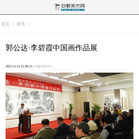
首页
>
展览
>
郭公达·李碧霞中国画作品展
2022-12-13 22:38:13 |
安徽省美协
|